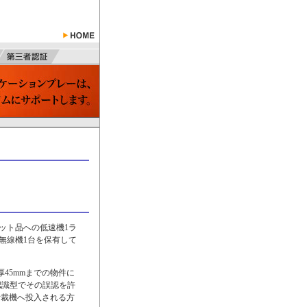
ロット品への低速機1ラ
無線機1台を保有して
45mmまでの物件に
認識型でその誤認を許
断裁機へ投入される方