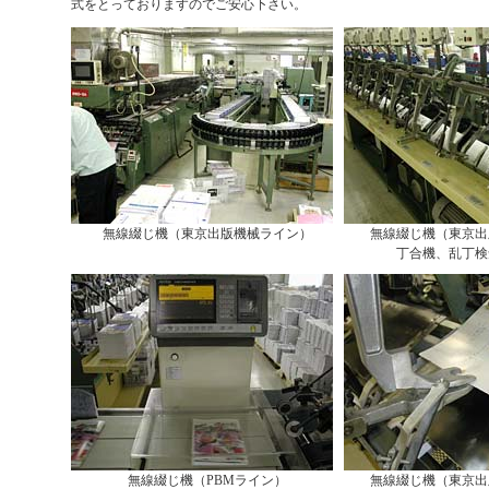
式をとっておりますのでご安心下さい。
無線綴じ機（東京出版機械ライン）
無線綴じ機（東京出
丁合機、乱丁検
無線綴じ機（PBMライン）
無線綴じ機（東京出