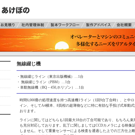
無線綴じ機
・無線綴じライン（東京出版機械）…1台
・ 無線綴じライン（PBM）…1台
・単動無線機（BQ－450,ホリゾン）…1台
時間6,000冊の処理速度を持つ高速機1ライン（1回9台丁合時）、と中
イン、そしてA4横本、8頁程の超薄物などに特に有効な手投げ式単動式
おります。
ラインに関してはどちらも1回最大18台の丁合可能であり、もちろん束厚
も充分対応しております。乱丁に関しましてはCCDカメラによる映像
しません。そして重量センサーによる検査を通過した上での三方仕上