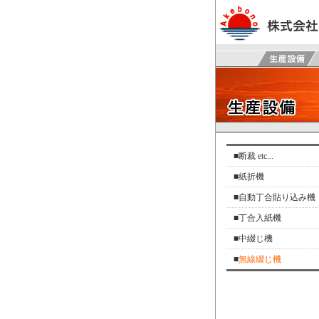
■
断裁 etc...
■
紙折機
■
自動丁合貼り込み機
■
丁合入紙機
■
中綴じ機
■
無線綴じ機