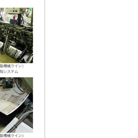
版機械ライン）
知システム
版機械ライン）